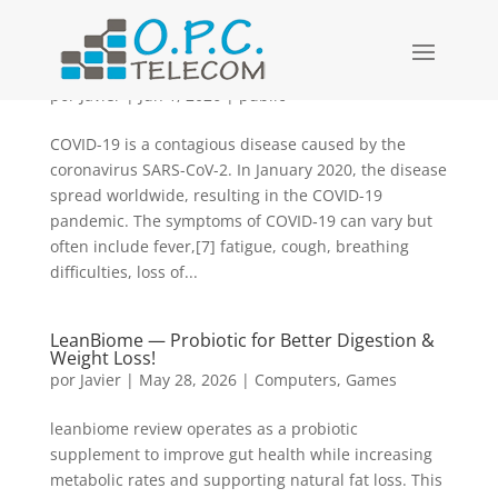
Rol en poker.
Aplicacion De Bingo
: No puedes llegar al final de algunas pÃ¡ginas
Coronavirus disease 2019
porque tu navegador no te lo permite, a pesar de que hay
por
Javier
|
Jun 1, 2026
|
public
contenido y juegos.
Poker Online Dinero Real Con Trustly
- Encuentra 3, 4 o 5 de los
COVID-19 is a contagious disease caused by the
sÃ­mbolos Wild Scatters en los 5 carretes y activarÃ¡s 5, 7 o 10
coronavirus SARS-CoV-2. In January 2020, the disease
giros gratis, respectivamente.
spread worldwide, resulting in the COVID-19
Poker De Casino Celular
: El proceso puede incluso diferir segÃºn el
pandemic. The symptoms of COVID‑19 can vary but
mÃ©todo que elija.
often include fever,[7] fatigue, cough, breathing
difficulties, loss of...
Poker en austria.
Midas Casino Opinion Real Y Experiencia De Jugadores 2026
LeanBiome — Probiotic for Better Digestion &
Weight Loss!
Hay innumerables sitios que ofrecen una gran cantidad de
por
Javier
|
May 28, 2026
|
Computers, Games
juegos divertidos y fascinantes.
Royal Fortune Casino Opinion Real Y Experiencia De Jugadores
leanbiome review operates as a probiotic
2026
supplement to improve gut health while increasing
El software determina que la combinaciÃ³n es una
metabolic rates and supporting natural fat loss. This
combinaciÃ³n ganadora.