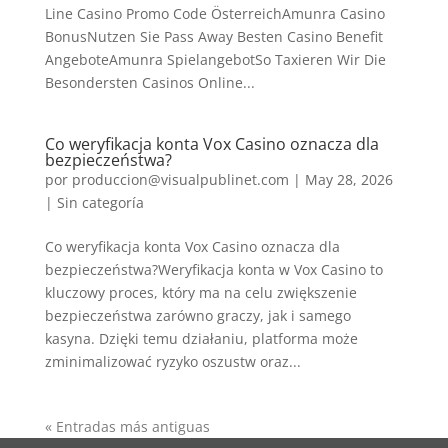
Line Casino Promo Code ÖsterreichAmunra Casino
BonusNutzen Sie Pass Away Besten Casino Benefit
AngeboteAmunra SpielangebotSo Taxieren Wir Die
Besondersten Casinos Online...
Co weryfikacja konta Vox Casino oznacza dla
bezpieczeństwa?
por
produccion@visualpublinet.com
|
May 28, 2026
|
Sin categoría
Co weryfikacja konta Vox Casino oznacza dla
bezpieczeństwa?Weryfikacja konta w Vox Casino to
kluczowy proces, który ma na celu zwiększenie
bezpieczeństwa zarówno graczy, jak i samego
kasyna. Dzięki temu działaniu, platforma może
zminimalizować ryzyko oszustw oraz...
« Entradas más antiguas