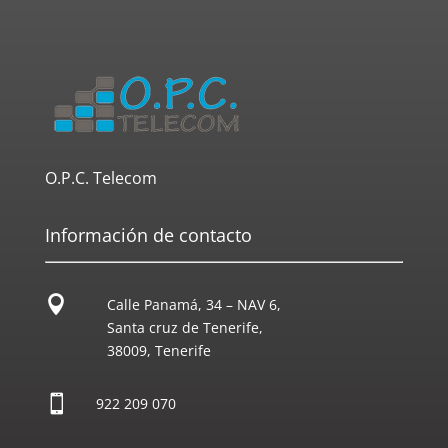
O.P.C. Telecom
Información de contacto

Calle Panamá, 34 – NAV 6,
Santa cruz de Tenerife,
38009, Tenerife

922 209 070