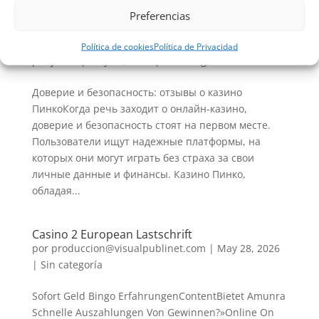
Preferencias
Доверие и безопасность: отзывы о казино
Пинко
Política de cookies
Política de Privacidad
por
Javier
|
May 28, 2026
|
Sin categoría
Доверие и безопасность: отзывы о казино
ПинкоКогда речь заходит о онлайн-казино,
доверие и безопасность стоят на первом месте.
Пользователи ищут надежные платформы, на
которых они могут играть без страха за свои
личные данные и финансы. Казино Пинко,
обладая...
Casino 2 European Lastschrift
por
produccion@visualpublinet.com
|
May 28, 2026
|
Sin categoría
Sofort Geld Bingo ErfahrungenContentBietet Amunra
Schnelle Auszahlungen Von Gewinnen?»Online On